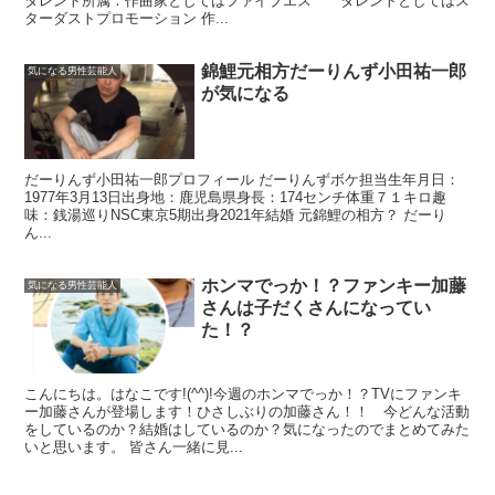
タレント所属：作曲家としてはファイブエス タレントとしてはス
ターダストプロモーション 作...
錦鯉元相方だーりんず小田祐一郎
気になる男性芸能人
が気になる
だーりんず小田祐一郎プロフィール だーりんずボケ担当生年月日：
1977年3月13日出身地：鹿児島県身長：174センチ体重７１キロ趣
味：銭湯巡りNSC東京5期出身2021年結婚 元錦鯉の相方？ だーり
ん...
ホンマでっか！？ファンキー加藤
気になる男性芸能人
さんは子だくさんになってい
た！？
こんにちは。はなこです!(^^)!今週のホンマでっか！？TVにファンキ
ー加藤さんが登場します！ひさしぶりの加藤さん！！ 今どんな活動
をしているのか？結婚はしているのか？気になったのでまとめてみた
いと思います。 皆さん一緒に見...