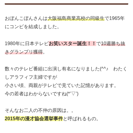
おぼんこぼんさんは
大阪福島商業高校の同級生
で1965年
にコンビを結成しました。
1980年に日本テレビ
お笑いスター誕生！！
で
10週勝ち抜
きグランプリ獲得
。
数々のテレビ番組に出演し有名になりました(^^♪ わたく
しアラフィフ主婦ですが
小さい頃、両親がテレビで見ていた記憶があります。
今の若者はわからないですね(*’▽’)
そんなお二人の不仲の原因は。。
2015年の漫才協会選挙事件
と呼ばれるもの。