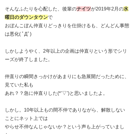
そんなふたりを心配した、後輩の
ナイツ
が2019年2月の
水
曜日のダウンタウン
で
おぼんこぼん仲直りどっきりを仕掛けるも、どんどん事態
は悪化( ﾟДﾟ)
しかしようやく、2年以上の企画は仲直りという形でシリ
ーズが終了しました。
仲直りの瞬間きっかけがあまりにも急展開だったために、
見ていた私も
あれ？？急に仲直りした(*’▽’)と思いましたよ。
しかし。10年以上もの間不仲でありながら、解散しない
ことにネット上では
やらせ不仲なんじゃないか？という声も上がっていまし