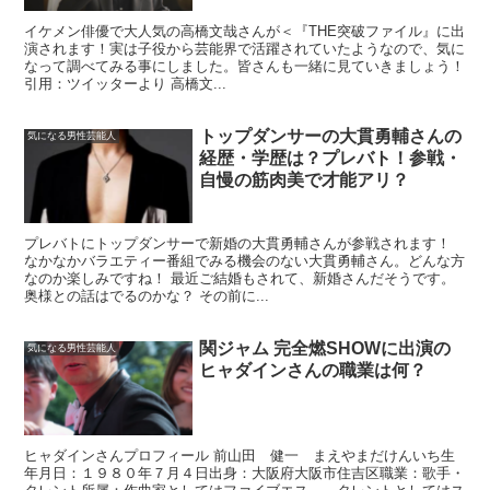
イケメン俳優で大人気の高橋文哉さんが＜『THE突破ファイル』に出
演されます！実は子役から芸能界で活躍されていたようなので、気に
なって調べてみる事にしました。皆さんも一緒に見ていきましょう！
引用：ツイッターより 高橋文...
トップダンサーの大貫勇輔さんの
気になる男性芸能人
経歴・学歴は？プレバト！参戦・
自慢の筋肉美で才能アリ？
プレバトにトップダンサーで新婚の大貫勇輔さんが参戦されます！
なかなかバラエティー番組でみる機会のない大貫勇輔さん。どんな方
なのか楽しみですね！ 最近ご結婚もされて、新婚さんだそうです。
奥様との話はでるのかな？ その前に...
関ジャム 完全燃SHOWに出演の
気になる男性芸能人
ヒャダインさんの職業は何？
ヒャダインさんプロフィール 前山田 健一 まえやまだけんいち生
年月日：１９８０年７月４日出身：大阪府大阪市住吉区職業：歌手・