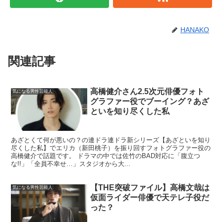
HANAKO
関連記事
高橋健介さん2.5次元俳優フォト
気になる男性芸能人
グラファー役でブーイング？あざ
といを知り尽くした私
あざとくて何が悪いの？の連ドラ連ドラ新シリーズ【あざといを知り
尽くした私】でエリカ（新田桃子）を振り回すフォトグラファー役の
高橋健介で話題です。 ドラマの中では佐竹のBAD対応に「腹立つ
な!!」「全員不幸せ…」スタジオから大...
【THE突破ファイル】高橋文哉は
気になる男性芸能人
仮面ライダー俳優で天テレ子役だ
った？