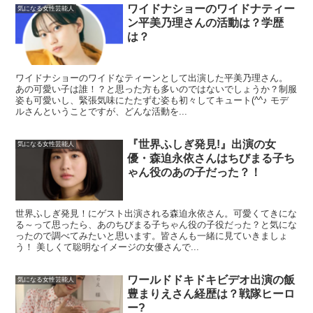
ワイドナショーのワイドナティー
気になる女性芸能人
ン平美乃理さんの活動は？学歴
は？
ワイドナショーのワイドなティーンとして出演した平美乃理さん。
あの可愛い子は誰！？と思った方も多いのではないでしょうか？制服
姿も可愛いし、緊張気味にたたずむ姿も初々してキュート(^^♪ モデ
ルさんということですが、どんな活動を...
『世界ふしぎ発見!』出演の女
気になる女性芸能人
優・森迫永依さんはちびまる子ち
ゃん役のあの子だった？！
世界ふしぎ発見！にゲスト出演される森迫永依さん。可愛くてきにな
る～って思ったら、あのちびまる子ちゃん役の子役だった？と気にな
ったので調べてみたいと思います。皆さんも一緒に見ていきましょ
う！ 美しくて聡明なイメージの女優さんで...
ワールドドキドキビデオ出演の飯
気になる女性芸能人
豊まりえさん経歴は？戦隊ヒーロ
ー?