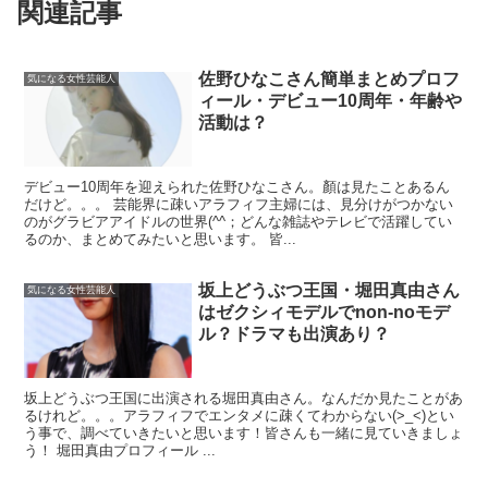
関連記事
佐野ひなこさん簡単まとめプロフ
気になる女性芸能人
ィール・デビュー10周年・年齢や
活動は？
デビュー10周年を迎えられた佐野ひなこさん。顏は見たことあるん
だけど。。。 芸能界に疎いアラフィフ主婦には、見分けがつかない
のがグラビアアイドルの世界(^^；どんな雑誌やテレビで活躍してい
るのか、まとめてみたいと思います。 皆...
坂上どうぶつ王国・堀田真由さん
気になる女性芸能人
はゼクシィモデルでnon-noモデ
ル？ドラマも出演あり？
坂上どうぶつ王国に出演される堀田真由さん。なんだか見たことがあ
るけれど。。。アラフィフでエンタメに疎くてわからない(>_<)とい
う事で、調べていきたいと思います！皆さんも一緒に見ていきましょ
う！ 堀田真由プロフィール ...