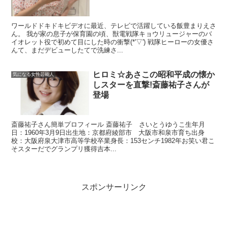
ワールドドキドキビデオに最近、テレビで活躍している飯豊まりえさ
ん。 我が家の息子が保育園の頃、獣電戦隊キョウリュージャーのバ
イオレット役で初めて目にした時の衝撃(*'▽') 戦隊ヒーローの女優さ
んて、まだデビューしたてで洗練さ...
ヒロミ☆あさこの昭和平成の懐か
気になる女性芸能人
しスターを直撃!斎藤祐子さんが
登場
斎藤祐子さん簡単プロフィール 斎藤祐子 さいとうゆうこ生年月
日：1960年3月9日出生地：京都府綾部市 大阪市和泉市育ち出身
校：大阪府泉大津市高等学校卒業身長：153センチ1982年お笑い君こ
そスターだでグランプリ獲得吉本...
スポンサーリンク