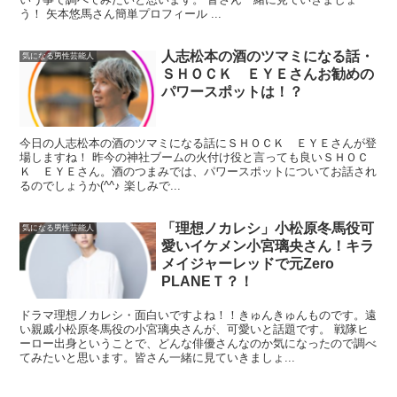
う！ 矢本悠馬さん簡単プロフィール ...
人志松本の酒のツマミになる話・
気になる男性芸能人
ＳＨＯＣＫ ＥＹＥさんお勧めの
パワースポットは！？
今日の人志松本の酒のツマミになる話にＳＨＯＣＫ ＥＹＥさんが登
場しますね！ 昨今の神社ブームの火付け役と言っても良いＳＨＯＣ
Ｋ ＥＹＥさん。酒のつまみでは、パワースポットについてお話され
るのでしょうか(^^♪ 楽しみで...
「理想ノカレシ」小松原冬馬役可
気になる男性芸能人
愛いイケメン小宮璃央さん！キラ
メイジャーレッドで元Zero
PLANEＴ？！
ドラマ理想ノカレシ・面白いですよね！！きゅんきゅんものです。遠
い親戚小松原冬馬役の小宮璃央さんが、可愛いと話題です。 戦隊ヒ
ーロー出身ということで、どんな俳優さんなのか気になったので調べ
てみたいと思います。皆さん一緒に見ていきましょ...