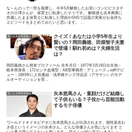
な～んのっで一世を風靡し、今年5月解散したお笑いコンビピスタチ
オの小澤さんが、保育士に転身したそうです。 解散後も吉本興業に
所属したまま保育士に転身した理由やSNSで話題の実家がお金持ち
エピソードをまとめてみたいと思います。 ...
クイズ！あなたは小学5年生より
気になる女性芸能人
賢いの？岡田義徳、田畑智子夫妻
で登場！馴れ初めは？夫婦生活
は？
岡田義徳さん簡単プロフィール 生年月日：1977年3月19日出生地：
岐阜県身長：172センチ血液型：AB型事務所：アミューズ→odffデビ
ュー：1993年に人気番組・浅草橋ヤング洋品店（アサヤン）のモデ
ルオーディションを受...
矢本悠馬さん・童顔だけど結婚し
気になる男性芸能人
て子供もいる？子役から芸能活動
するモテ俳優
ワールドドキドキビデオに矢本悠馬さんが出演されます。個性派名わ
き役というイメージの矢本さん。どんな俳優さんか気になります と
いう事で調べてみたいと思います。 皆さん一緒に見ていきましょ