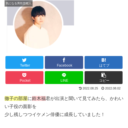
気になる男性芸能人
Twitter
Facebook
はてブ
Pocket
LINE
コピー
2022.08.25
2022.08.02
徹子の部屋
に
鈴木福
君が出演と聞いて見てみたら、かわい
い子役の面影を
少し残しつつイケメン俳優に成長していました！