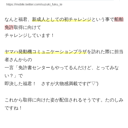
https://mobile.twitter.com/suzuki_fuku_te
なんと福君、
新成人としての初チャレンジ
という事で
船舶
免許
取得に向けて
チャレンジしています！
ヤマハ発動機コミュニケーションプラザ
を訪れた際に担当
者さんからの
一言「免許書センターもやってるんだけど、とってみな
い？」で
即決した福君！ さすが大物感満載です(*’▽’)
これから取得に向けた姿が配信されるそうです。たのしみ
ですね！