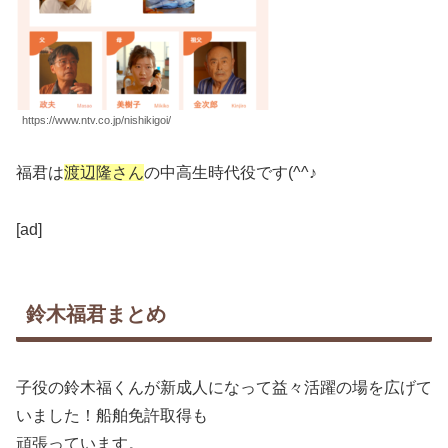
https://www.ntv.co.jp/nishikigoi/
福君は
渡辺隆さん
の中高生時代役です(^^♪
[ad]
鈴木福君まとめ
子役の鈴木福くんが新成人になって益々活躍の場を広げて
いました！船舶免許取得も
頑張っています。