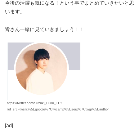
今後の活躍も気になる！という事でまとめていきたいと思
います。
皆さん一緒に見ていきましょう！！
https://twitter.com/Suzuki_Fuku_TE?
ref_src=twsrc%5Egoogle%7Ctwcamp%5Eserp%7Ctwgr%5Eauthor
[ad]