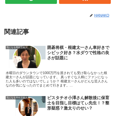
HANAKO
関連記事
囲碁将棋・根建太一さん車好きで
気になる男性芸能人
シビック好き？水ダウで性格の良
さが話題に
水曜日のダウンタウンで1000万円を渡されても受け取らなかった根
建太一さんが話題になっています。 真っすぐな人柄にファンになっ
た人も多いのではないでしょうか？ 根建太一さんがどんな芸人さん
なのか気になったのでまとめて行きます。...
ピスタチオ小澤さん解散後に保育
気になる男性芸能人
士を目指し目標はてぃ先生！？整
形疑惑？激太りのせい？