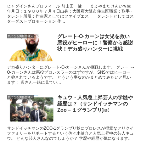
ヒャダインさんプロフィール 前山田 健一 まえやまだけんいち生
年月日：１９８０年７月４日出身：大阪府大阪市住吉区職業：歌手・
タレント所属：作曲家としてはファイブエス タレントとしてはス
ターダストプロモーション 作...
グレート-O-カーンは女児を救い
気になる男性芸能人
悪役がヒーローに！警察から感謝
状！デカ盛りハンターに挑戦
デカ盛りハンターにグレート-O-カーンさんが挑戦します。 グレート-
O-カーンさんは悪役プロレスラーのはずですが、SNSではヒーロー
と称されているようです。 どういう事なのかまとめてみたいと思い
ます！ 皆さん一緒に見てい...
キュウ・人気急上昇芸人の学歴や
気になる男性芸能人
経歴は？（サンドイッチマンの
Zoo－１グランプリ)￼
サンドイッチマンのZOO-1グランプリ秋にプロレスが得意なアリクイ
ファミリーをリポートするという佐々木健介と人気上昇中の芸人キュ
ウ。 どんな芸人さんなのでしょうか？ 学歴や経歴が気になります。