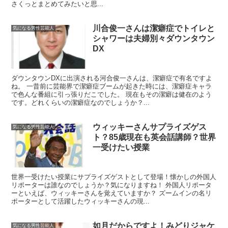
さくっとまとめてみたいと思...
川合俊一さんは潔癖症でトイレと
気になる男性芸能人
シャワーは夫婦別々ダウンタウン
DX
ダウンタウンDXに出演される河合俊一さんは、潔癖症で有名ですよ
ね。 一昔前に芸能界で潔癖症ブームが起きた時には、潔癖症キャラ
で色んな番組に引っ張りだこでした。 現在もその潔癖は健在のよう
です。どれくらいの潔癖症なのでしょうか？...
ウィッキーさんサプライズゲス
気になる男性芸能人
ト？85歳現在も英会話講師？世界
一受けたい授業
世界一受けたい授業にサプライズゲストとして登場！懐かしの外国人
リポーターは誰なのでしょうか？気になりますね！ 外国人リポータ
ーといえば、ウィッキーさんを覚えていますか？ ズームインの名リ
ポーターとして活躍したウィッキーさんの現...
如月だからですよ！みどりジャケ
気になる男性芸能人