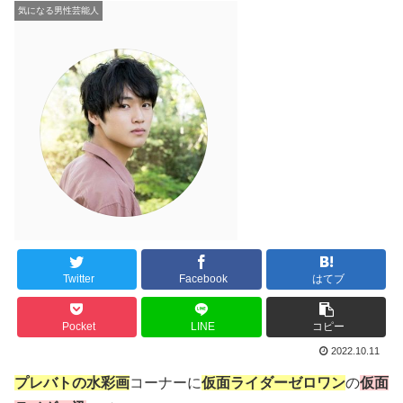
気になる男性芸能人
Twitter
Facebook
はてブ
Pocket
LINE
コピー
2022.10.11
プレバトの水彩画
コーナーに
仮面ライダーゼロワン
の
仮面