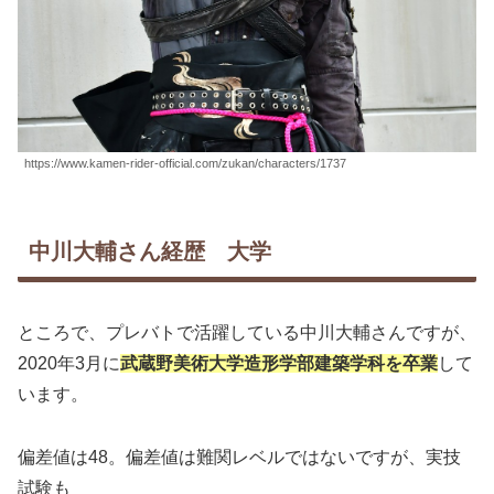
https://www.kamen-rider-official.com/zukan/characters/1737
中川大輔さん経歴 大学
ところで、プレバトで活躍している中川大輔さんですが、
2020年3月に
武蔵野美術大学造形学部建築学科を卒業
して
います。
偏差値は48。偏差値は難関レベルではないですが、実技
試験も