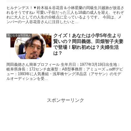
ヒルナンデス！▼鈴木福＆谷花音＆小林星蘭の同級生川越旅が放送さ
れるそうですね♪ 可愛い子役だった三人も18歳の成人を迎え、それぞ
れに大人としての人生の分岐点に立っているようです。 今回は、メ
ンバーの一人谷花音さんに注目したいと...
クイズ！あなたは小学5年生より
気になる女性芸能人
賢いの？岡田義徳、田畑智子夫妻
で登場！馴れ初めは？夫婦生活
は？
岡田義徳さん簡単プロフィール 生年月日：1977年3月19日出生地：
岐阜県身長：172センチ血液型：AB型事務所：アミューズ→odffデビ
ュー：1993年に人気番組・浅草橋ヤング洋品店（アサヤン）のモデ
ルオーディションを受...
スポンサーリンク