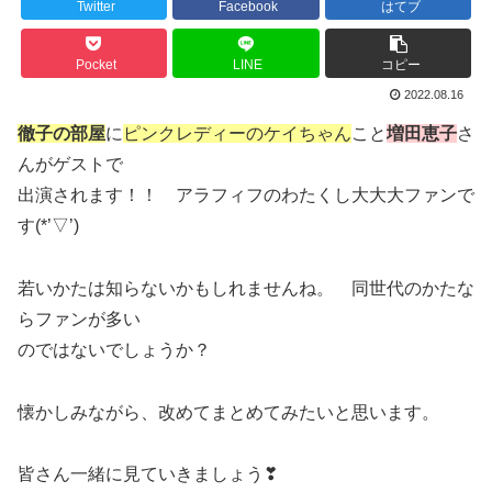
Twitter
Facebook
はてブ
Pocket
LINE
コピー
2022.08.16
徹子の部屋
に
ピンクレディーのケイちゃん
こと
増田恵子
さ
んがゲストで
出演されます！！ アラフィフのわたくし大大大ファンで
す(*’▽’)
若いかたは知らないかもしれませんね。 同世代のかたな
らファンが多い
のではないでしょうか？
懐かしみながら、改めてまとめてみたいと思います。
皆さん一緒に見ていきましょう❣