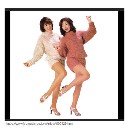
https://www.jvcmusic.co.jp/-/Artist/A000429.html