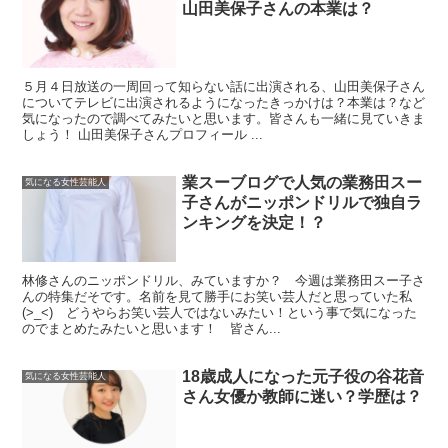
山田美保子さんの本業は？
５月４日放送の一周回って知らない話に出演される、山田美保子さん
についてテレビに出演されるようになったきっかけは？本業は？など
気になったので調べてみたいと思います。皆さんも一緒に見ていきま
しょう！ 山田美保子さんプロフィール ...
業スーブログで人気の業務田スー
気になる女性芸能人
子さんがニッポンドリルで独自ラ
ンキングを決定！？
林修さんのニッポンドリル、みていますか？ 今週は業務田スー子さ
んの特集だそです。名前を見て勝手にお笑い芸人だと思っていた私
(>_<) どうやらお笑い芸人ではないみたい！という事で気になった
のでまとめたみたいと思います！ 皆さん...
18歳成人になった元子役の谷花音
気になる女性芸能人
さん女優か教師に迷い？学歴は？