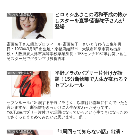
ヒロミ☆あさこの昭和平成の懐か
気になる女性芸能人
しスターを直撃!斎藤祐子さんが
登場
斎藤祐子さん簡単プロフィール 斎藤祐子 さいとうゆうこ生年月
日：1960年3月9日出生地：京都府綾部市 大阪市和泉市育ち出身
校：大阪府泉大津市高等学校卒業身長：153センチ1982年お笑い君こ
そスターだでグランプリ獲得吉本...
平野ノラのバブリー片付けが話
気になる女性芸能人
題！15分断捨離で人生が変わる？
セブンルール
セブンルールに出演する平野ノラさん。以前は汚部屋に住んでいたと
言いますが、断捨離をきっかけに人生が変わったそうです。
YouTubeバブリー片付けが話題になっているという事できになったの
でさくっとまとめてみたいと思います。 皆...
『1周回って知らない話』出演・
気になる女性芸能人