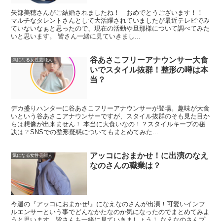
矢部美穂さんがご結婚されましたね！ おめでとうございます！！
マルチなタレントさんとして大活躍されていましたが最近テレビでみ
ていないなぁと思ったので、現在の活動や旦那様について調べてみた
いと思います。 皆さん一緒に見ていきまし...
谷あさこフリーアナウンサー大食
気になる女性芸能人
いでスタイル抜群！整形の噂は本
当？
デカ盛りハンターに谷あさこフリーアナウンサーが登場。趣味が大食
いという谷あさこアナウンサーですが、スタイル抜群のそも見た目か
らは想像が出来ません！ 本当に大食いなの！？スタイルキープの秘
訣は？SNSでの整形疑惑についてもまとめてみた...
アッコにおまかせ！に出演のなえ
気になる女性芸能人
なのさんの職業は？
今週の『アッコにおまかせ!』になえなのさんが出演！可愛いインフ
ルエンサーという事でどんなかたなのか気になったのでまとめてみよ
うと思います。皆さんも一緒に見ていきましょう！ なえなのさんプ