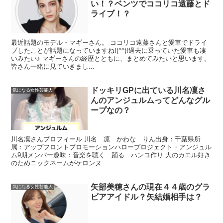
い！？ベンツでココリコ遠藤とド
ライブ！？
最近話題のモデル・マギーさん。 ココリコ遠藤さんと愛車でドライ
ブしたことが話題になっていますね!(^^)!過去に乗っていた愛車も凄
いみたい♪ マギーさんの経歴とともに、まとめてみたいと思います。
皆さん一緒に見ていきまし...
ドッキリGPに出ている川名凜さ
気になる女性芸能人
んのアンジュルムってどんなグル
ープなの？
川名凜さんプロフィール 川名 凛 かわな りん出身：千葉県所
属：アップフロントプロモーションハロープロジェクト・アンジュル
ム9期メンバー趣味：音楽を聴く 踊る ハンコ作り 大のカエル好き
のためニックネームがケロンヌ...
矢部美穂さんの現在４４歳のグラ
気になる女性芸能人
ビアアイドル？矢結婚相手は？