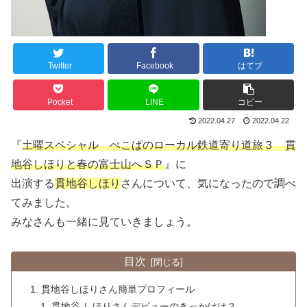
Twitter
Facebook
はてブ
Pocket
LINE
コピー
2022.04.27
2022.04.22
『
土曜スペシャル ぺこぱのローカル鉄道寄り道旅３ 貫
地谷しほりと春の富士山へＳＰ
』に
出演する
貫地谷しほり
さんについて、気になったので調べ
てみました。
みなさんも一緒に見ていきましょう。
目次
貫地谷しほりさん簡単プロフィール
貫地谷 しほりさんデビューのきっかけは？