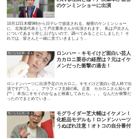
のケンミンショーに出演
10月12日木曜9時から日テレで放送される、秘密のケンミンショー
に、北海道代表として戸次重幸さんが出演されます。 私は戸次さん
についてあまり存じ上げないので、調べてみることにしました！ そ
れでは、皆さんと一緒に見ていきましょう...
ロンハー・キモイけど面白い芸人
気になるお笑い芸人
カカロニ栗谷の経歴は？元はイケ
メンだった衝撃の過去！
ロンドンハーツに出演予定のカカロニ。キモイけど面白い芸人枠で出
演です(*'▽')。。。 アラフィフ主婦の私、正直 カカロニさん知らず
(^^； 本当にキモイのかなぁと検索してみたら。。。 なんだか衝撃だ
ったのでまとめていき...
モグライダー芝大輔はイケメン！
気になるお笑い芸人
化粧品モデルも！ロンドンハーツ
うぬぼれ注意！オトコの自分番付