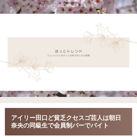
ちょっと一息ほっと出来るエンタメ
アイリー田口ど貧乏クセスゴ芸人は朝日
奈央の同級生で会員制バーでバイト