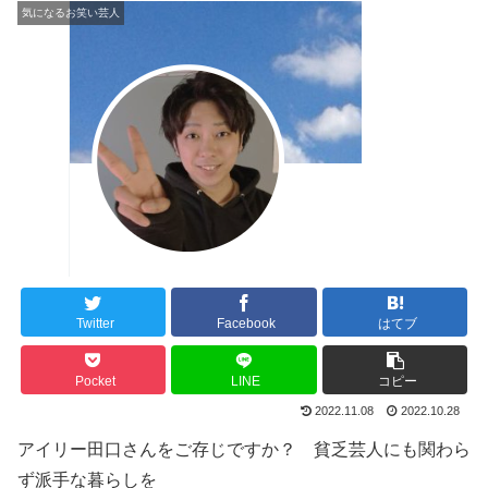
気になるお笑い芸人
Twitter
Facebook
はてブ
Pocket
LINE
コピー
2022.11.08
2022.10.28
アイリー田口さんをご存じですか？ 貧乏芸人にも関わら
ず派手な暮らしを